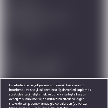
Mağazalarımız
Arkadaşınıza Tavsiye Edin
Önemli Bilgiler
Müşteri Hizmetleri
Destek
Garanti ve Cihaz Bakımı
Sıkça Sorulan Sorular
Bu sitede sitenin çalışmasını sağlamak, tercihlerinizi
Bizi Takip Edin
hatırlamak ve siteyi kullanımınıza ilişkin verileri toplamak
suretiyle siteyi geliştirmek ve daha kişiselleştirilmiş bir
deneyim sunabilmek için cihazınızı bu sitede ve diğer
Facebook
sitelerde takip etmek amacıyla çerezlerden (ve benzeri