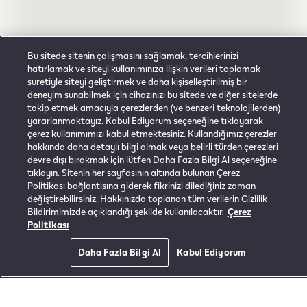
Bu sitede sitenin çalışmasını sağlamak, tercihlerinizi
hatırlamak ve siteyi kullanımınıza ilişkin verileri toplamak
suretiyle siteyi geliştirmek ve daha kişiselleştirilmiş bir
deneyim sunabilmek için cihazınızı bu sitede ve diğer sitelerde
takip etmek amacıyla çerezlerden (ve benzeri teknolojilerden)
yararlanmaktayız. Kabul Ediyorum seçeneğine tıklayarak
çerez kullanımımızı kabul etmektesiniz. Kullandığımız çerezler
hakkında daha detaylı bilgi almak veya belirli türden çerezleri
devre dışı bırakmak için lütfen Daha Fazla Bilgi Al seçeneğine
tıklayın. Sitenin her sayfasının altında bulunan Çerez
Politikası bağlantısına giderek fikrinizi dilediğiniz zaman
değiştirebilirsiniz. Hakkınızda toplanan tüm verilerin Gizlilik
Bildirimimizde açıklandığı şekilde kullanılacaktır.
Çerez
Politikası
Daha Fazla Bilgi Al
Kabul Ediyorum
Açılış saatleri:
0
Giriş Yap
Sepet
Ana Sayfa
Menü
Mağaza
Ürünler: