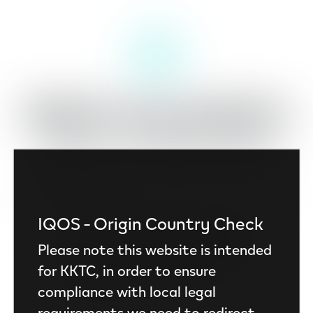
IQOS'a Hoş Geldiniz
Kayıt ol veya giriş yap
Telefon Numarası
IQOS - Origin Country Check
Devam et
Please note this website is intended
for KKTC, in order to ensure
Bilgileriniz IQOS ile güvende
compliance with local legal
requirements we need to redirect