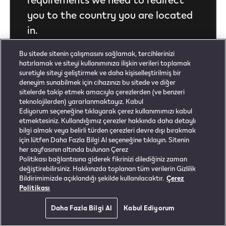
you to the country you are located
in.
Bu sitede sitenin çalışmasını sağlamak, tercihlerinizi
hatırlamak ve siteyi kullanımınıza ilişkin verileri toplamak
suretiyle siteyi geliştirmek ve daha kişiselleştirilmiş bir
CONTINUE
deneyim sunabilmek için cihazınızı bu sitede ve diğer
sitelerde takip etmek amacıyla çerezlerden (ve benzeri
teknolojilerden) yararlanmaktayız. Kabul
Ediyorum seçeneğine tıklayarak çerez kullanımımızı kabul
etmektesiniz. Kullandığımız çerezler hakkında daha detaylı
bilgi almak veya belirli türden çerezleri devre dışı bırakmak
için lütfen Daha Fazla Bilgi Al seçeneğine tıklayın. Sitenin
her sayfasının altında bulunan Çerez
Politikası bağlantısına giderek fikrinizi dilediğiniz zaman
değiştirebilirsiniz. Hakkınızda toplanan tüm verilerin Gizlilik
Bu ürün risksiz değildir ve bağımlılık yapan nikotin
Bildirimimizde açıklandığı şekilde kullanılacaktır.
Çerez
iletir. Yalnızca yetişkin kullanımı içindir.
Politikası
Daha Fazla Bilgi Al
Kabul Ediyorum
0
Giriş Yap
Sepet
Ana Sayfa
Menü
Mağaza