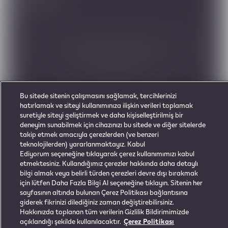
© 2021 Philip Morris International All rights reserved.
Adem A. Kaner ve Kardeşi (DFS) Limited, Philip Morris Kuzey Kıbrıs Türk
Cumhuriyeti Distribütörü
Gizlilik Politikası
Kullanım Koşulları
Çerezler
Mesafeli Satış Sözleşmesi
Bu sitede sitenin çalışmasını sağlamak, tercihlerinizi
hatırlamak ve siteyi kullanımınıza ilişkin verileri toplamak
suretiyle siteyi geliştirmek ve daha kişiselleştirilmiş bir
deneyim sunabilmek için cihazınızı bu sitede ve diğer sitelerde
Bu ürün risksiz değildir ve bağımlılık yapan
takip etmek amacıyla çerezlerden (ve benzeri
nikotin iletir. Yalnızca yetişkin kullanımı
teknolojilerden) yararlanmaktayız. Kabul
içindir.
Ediyorum seçeneğine tıklayarak çerez kullanımımızı kabul
etmektesiniz. Kullandığımız çerezler hakkında daha detaylı
bilgi almak veya belirli türden çerezleri devre dışı bırakmak
için lütfen Daha Fazla Bilgi Al seçeneğine tıklayın. Sitenin her
sayfasının altında bulunan Çerez Politikası bağlantısına
giderek fikrinizi dilediğiniz zaman değiştirebilirsiniz.
Hakkınızda toplanan tüm verilerin Gizlilik Bildirimimizde
açıklandığı şekilde kullanılacaktır.
Çerez Politikası