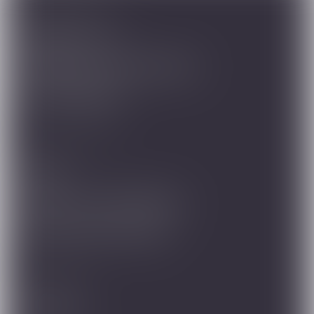
Yararlı Bağlantılar
Mağazalarımız
Arkadaşınıza Tavsiye Edin
Önemli Bilgiler
Müşteri Hizmetleri
Destek
Garanti ve Cihaz Bakımı
Sıkça Sorulan Sorular
Bizi Takip Edin
Facebook