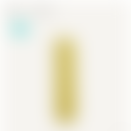
Mağaza
Aksesuarlar
Yeni