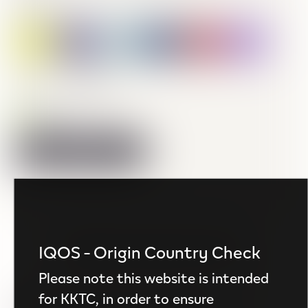
Açık Sarı
selected
TL 269.10
Price reduced from
to
TL 299.00
Stokta
Sıkça Sorulan Sorular
IQOS - Origin Country Check
Please note this website is intended
for KKTC, in order to ensure
IQOS ILUMA i cihazlarında diğer IQOS