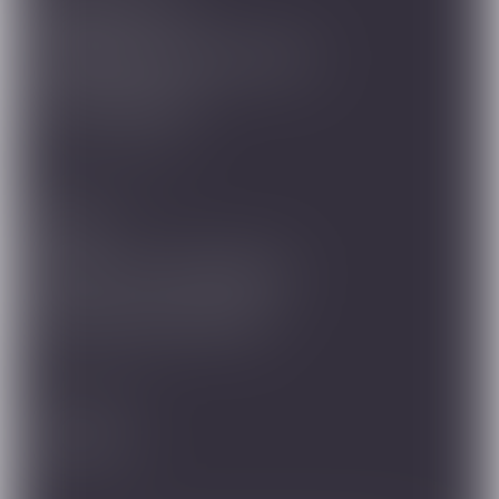
Mağazalarımız
Arkadaşınıza Tavsiye Edin
Önemli Bilgiler
Müşteri Hizmetleri
Destek
Garanti ve Cihaz Bakımı
Sıkça Sorulan Sorular
Bizi Takip Edin
Facebook