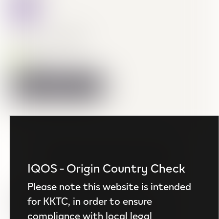
selected
TL 404.10
Price reduced from
to
TL 449.00
Stokta
Sıkça Sorulan Sorular
IQOS - Origin Country Check
Please note this website is intended
IQOS ILUMA i cihazlarında diğer IQOS
for KKTC, in order to ensure
cihazlarından aksesuarlar kullanabilir miyim?
compliance with local legal