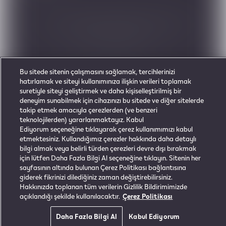
© 2021 Philip Morris International All rights reserved.
Adem A. Kaner ve Kardeşi (DFS) Limited, Philip Morris Kuzey Kıbrıs Türk
Cumhuriyeti Distribütörü
Gizlilik Politikası
Kullanım Koşulları
Çerezler
Mesafeli Satış Sözleşmesi
Bu sitede sitenin çalışmasını sağlamak, tercihlerinizi
hatırlamak ve siteyi kullanımınıza ilişkin verileri toplamak
suretiyle siteyi geliştirmek ve daha kişiselleştirilmiş bir
deneyim sunabilmek için cihazınızı bu sitede ve diğer sitelerde
Bu ürün risksiz değildir ve bağımlılık yapan
takip etmek amacıyla çerezlerden (ve benzeri
nikotin iletir. Yalnızca yetişkin kullanımı
teknolojilerden) yararlanmaktayız. Kabul
içindir.
Ediyorum seçeneğine tıklayarak çerez kullanımımızı kabul
etmektesiniz. Kullandığımız çerezler hakkında daha detaylı
bilgi almak veya belirli türden çerezleri devre dışı bırakmak
için lütfen Daha Fazla Bilgi Al seçeneğine tıklayın. Sitenin her
sayfasının altında bulunan Çerez Politikası bağlantısına
giderek fikrinizi dilediğiniz zaman değiştirebilirsiniz.
Hakkınızda toplanan tüm verilerin Gizlilik Bildirimimizde
açıklandığı şekilde kullanılacaktır.
Çerez Politikası
Daha Fazla Bilgi Al
Kabul Ediyorum
0