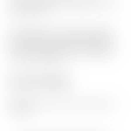
dakikaya kadar sürebilen üç deneyim arka arkaya
gerçekleştirilebilir.
Dokunmatik ekran, üçüncü deneyimi göstermez.
İkinci deneyimden sonra ekranda bir çizgi belirir.
Bu, bir deneyim hakkının daha mevcut olduğunu
ifade eder. Tüm deneyim hakları kullanıldığında
ekran “0” sayısını gösterir.
Eko Modu Özelliği
Eko Modu
, pili daha tasarruflu kullanmanı sağlar.
Bu modda: