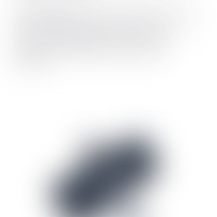
Art Arda Kullanım
, IQOS ILUMA i PRIME™ ve IQOS
ILUMA i™ cihazlarında, ısıtıcı pil Performans
Modunda çalıştırıldığında arka arkaya üç
deneyime kadar kullanım imkânı sunan bir
özelliktir.