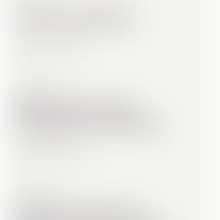
May 18, 2026
Yazın ritmini REMIX’le
Daha fazla oku
May 6, 2026
IQOS ILUMA i Cihazını
Kişiselleştirme Yöntemleri
Daha fazla oku
Mar 2, 2026
IQOS ILUMA i Cihazının