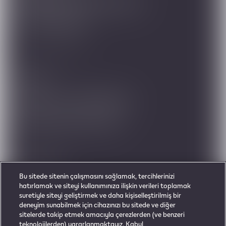
Arkadaşınıza Tavsiye Edin
Önemli Bilgiler
Müşteri Hizmetleri
Destek
Garanti ve Cihaz Bakımı
Sıkça Sorulan Sorular
Bizi Takip Edin
Facebook
Bu sitede sitenin çalışmasını sağlamak, tercihlerinizi
hatırlamak ve siteyi kullanımınıza ilişkin verileri toplamak
suretiyle siteyi geliştirmek ve daha kişiselleştirilmiş bir
deneyim sunabilmek için cihazınızı bu sitede ve diğer
sitelerde takip etmek amacıyla çerezlerden (ve benzeri
© 2021 Philip Morris International All rights reserved.
teknolojilerden) yararlanmaktayız. Kabul