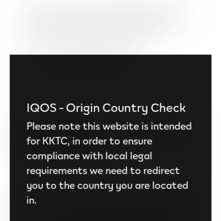
Isıtıcı, yalnızca tek bir deneyim (6 dakikaya
kadar) için çalışacak şekilde ayarlanır.
Ara Verme özelliği devre dışıdır.
Esnek Kullanım özelliği aktiftir.
IQOS - Origin Country Check
Yalnızca IQOS'unuzu tamamen Eko Modu'nda
Please note this website is intended
kullandığınızda cihazınızın ömrünü ekstra bir yıla
for KKTC, in order to ensure
kadar uzatır, bireysel kullanım alışkanlıklarınıza
compliance with local legal
bağlı olarak değişebilir.
requirements we need to redirect
you to the country you are located
IQOS ILUMA i cihazın kutudan çıktığında yukarıda
in.
bahsedilen yeni gelişmiş özellikleri aktif durumda
olacaktır. Özelliklerin kullanımı ile ilgili değişiklik