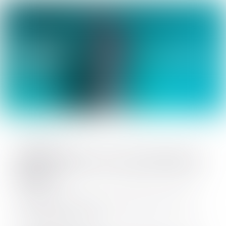
Jun 16, 2025
IQOS ILUMA i: Art Arda Kullanım
Nedir?
IQOS ILUMA i’nin En Yeni Özelliklerinden Biri: Art
Arda Kullanım ile Tanış