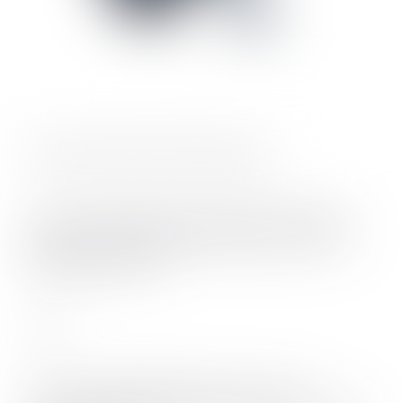
Performans Modu (varsayılan ayar):
Her biri 6 dakikaya kadar sürebilen iki deneyim
yapılabilir. Bu deneyimlerden birinde Ara Verme
özelliği kullanılabilir.
veya
Ara Verme özelliği kullanılmadan, her biri 6