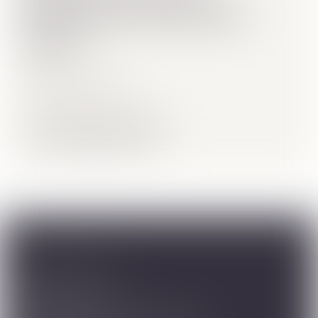
Performansını Korumak İçin
İpuçları
Daha fazla oku
Hepsini görüntüle
Yararlı Bağlantılar
Mağazalarımız