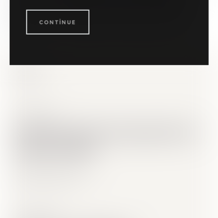
yapmak istersen Mağaza ekiplerimizden destek
alabilirsin.
Mağazalarımızı haritada görmek için
CONTINUE
tıkla.
En Son
Jun 3, 2026
Ücretsiz Deneme Programları ile
IQOS’u Keşfet
Daha fazla oku